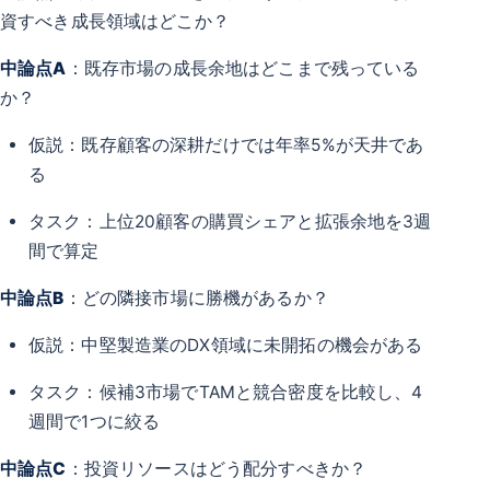
資すべき成長領域はどこか？
中論点A
：既存市場の成長余地はどこまで残っている
か？
仮説：既存顧客の深耕だけでは年率5%が天井であ
る
タスク：上位20顧客の購買シェアと拡張余地を3週
間で算定
中論点B
：どの隣接市場に勝機があるか？
仮説：中堅製造業のDX領域に未開拓の機会がある
タスク：候補3市場でTAMと競合密度を比較し、4
週間で1つに絞る
中論点C
：投資リソースはどう配分すべきか？