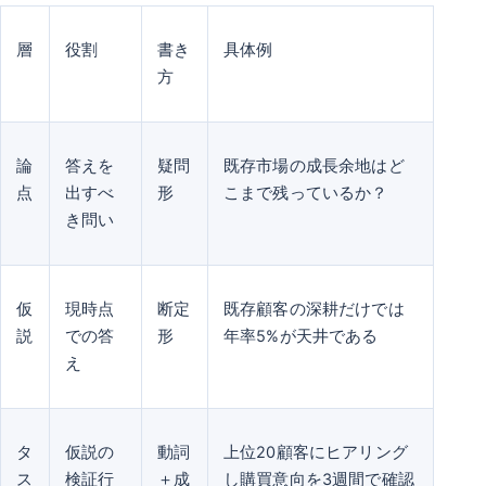
層
役割
書き
具体例
方
論
答えを
疑問
既存市場の成長余地はど
点
出すべ
形
こまで残っているか？
き問い
仮
現時点
断定
既存顧客の深耕だけでは
説
での答
形
年率5%が天井である
え
タ
仮説の
動詞
上位20顧客にヒアリング
ス
検証行
＋成
し購買意向を3週間で確認