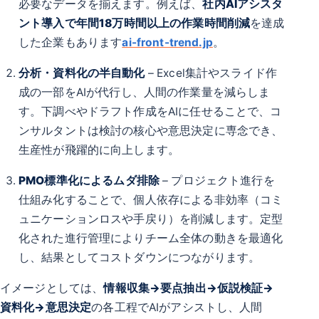
必要なデータを揃えます。例えば、
社内AIアシスタ
ント導入で年間18万時間以上の作業時間削減
を達成
した企業もあります
ai-front-trend.jp
。
分析・資料化の半自動化
– Excel集計やスライド作
成の一部をAIが代行し、人間の作業量を減らしま
す。下調べやドラフト作成をAIに任せることで、コ
ンサルタントは検討の核心や意思決定に専念でき、
生産性が飛躍的に向上します。
PMO標準化によるムダ排除
– プロジェクト進行を
仕組み化することで、個人依存による非効率（コミ
ュニケーションロスや手戻り）を削減します。定型
化された進行管理によりチーム全体の動きを最適化
し、結果としてコストダウンにつながります。
イメージとしては、
情報収集→要点抽出→仮説検証→
資料化→意思決定
の各工程でAIがアシストし、人間