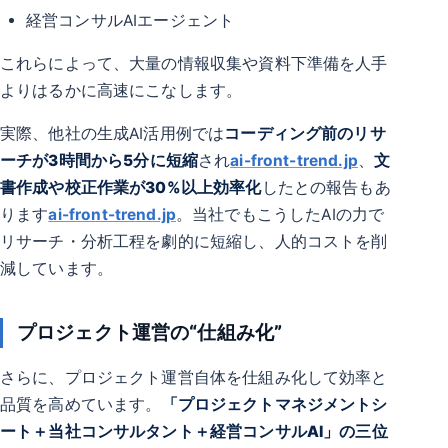
経営コンサルAIエージェント
これらによって、大量の情報収集や資料下準備を人手
よりはるかに高速にこなします。
実際、他社の生成AI活用例では
コーディング前のリサ
ーチが3時間から5分に短縮
され
ai-front-trend.jp
、
文
書作成や校正作業が30%以上効率化
したとの報告もあ
ります
ai-front-trend.jp
。当社でもこうしたAIの力で
リサーチ・分析工程を劇的に短縮し、人的コストを削
減しています。
プロジェクト運営の“仕組み化”
さらに、プロジェクト運営自体を仕組み化して効率と
品質を高めています。
「プロジェクトマネジメントシ
ート＋当社コンサルタント＋経営コンサルAI」の三位