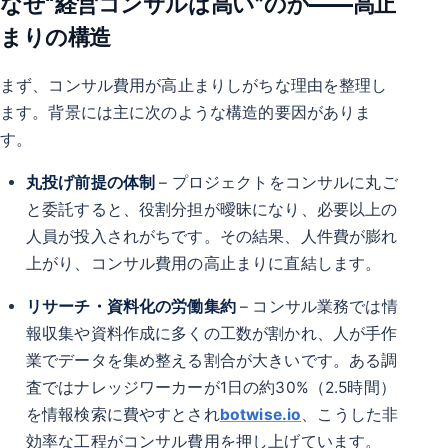
なぜ“経営コンサルは高い”のか——高止
まりの構造
まず、コンサル費用が高止まりしがちな理由を整理し
ます。背景には主に次のような構造的要因がありま
す。
丸投げ前提の体制
– プロジェクトをコンサルに丸ご
と委託すると、役割分担が曖昧になり、必要以上の
人員が投入されがちです。その結果、人件費が膨れ
上がり、コンサル費用の高止まりに直結します。
リサーチ・資料化の労働集約
– コンサル業務では情
報収集や資料作成に多くの工数が割かれ、人が手作
業でデータを集め整える割合が大きいです。ある調
査ではナレッジワーカーが1日の約30%（2.5時間）
を情報検索に費やすとされ
botwise.io
、こうした非
効率な工程がコンサル費用を押し上げています。