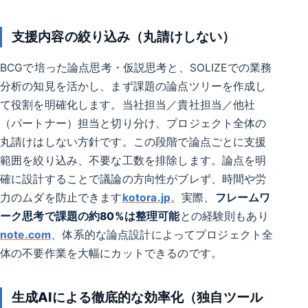
支援内容の絞り込み（丸請けしない）
BCGで培った論点思考・仮説思考と、SOLIZEでの業務
分析の知見を活かし、まず課題の論点ツリーを作成し
て役割を明確化します。当社担当／貴社担当／他社
（パートナー）担当と切り分け、プロジェクト全体の
丸請けはしない方針です。この段階で論点ごとに支援
範囲を絞り込み、不要な工数を排除します。論点を明
確に設計することで議論の方向性がブレず、時間や労
力のムダを防止できます
kotora.jp
。実際、
フレームワ
ーク思考で課題の約80%は整理可能
との経験則もあり
note.com
、体系的な論点設計によってプロジェクト全
体の不要作業を大幅にカットできるのです。
生成AIによる徹底的な効率化（独自ツール