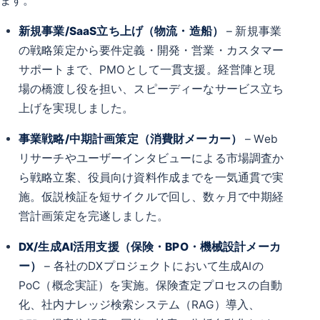
ます。
新規事業/SaaS立ち上げ（物流・造船）
– 新規事業
の戦略策定から要件定義・開発・営業・カスタマー
サポートまで、PMOとして一貫支援。経営陣と現
場の橋渡し役を担い、スピーディーなサービス立ち
上げを実現しました。
事業戦略/中期計画策定（消費財メーカー）
– Web
リサーチやユーザーインタビューによる市場調査か
ら戦略立案、役員向け資料作成までを一気通貫で実
施。仮説検証を短サイクルで回し、数ヶ月で中期経
営計画策定を完遂しました。
DX/生成AI活用支援（保険・BPO・機械設計メーカ
ー）
– 各社のDXプロジェクトにおいて生成AIの
PoC（概念実証）を実施。保険査定プロセスの自動
化、社内ナレッジ検索システム（RAG）導入、