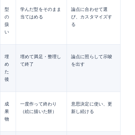
型
学んだ型をそのまま
論点に合わせて選
の
当てはめる
び、カスタマイズす
扱
る
い
埋
埋めて満足・整理し
論点に照らして示唆
め
て終了
を出す
た
後
成
一度作って終わり
意思決定に使い、更
果
（絵に描いた餅）
新し続ける
物