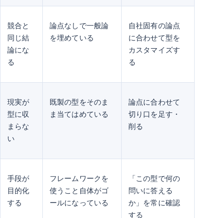
競合と
論点なしで一般論
自社固有の論点
同じ結
を埋めている
に合わせて型を
論にな
カスタマイズす
る
る
現実が
既製の型をそのま
論点に合わせて
型に収
ま当てはめている
切り口を足す・
まらな
削る
い
手段が
フレームワークを
「この型で何の
目的化
使うこと自体がゴ
問いに答える
する
ールになっている
か」を常に確認
する