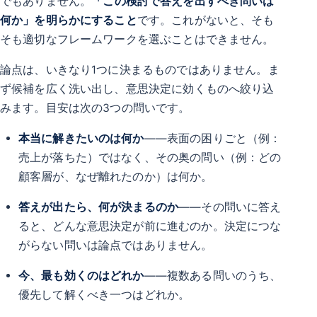
でもありません。
「この検討で答えを出すべき問いは
何か」を明らかにすること
です。これがないと、そも
そも適切なフレームワークを選ぶことはできません。
論点は、いきなり1つに決まるものではありません。ま
ず候補を広く洗い出し、意思決定に効くものへ絞り込
みます。目安は次の3つの問いです。
本当に解きたいのは何か
――表面の困りごと（例：
売上が落ちた）ではなく、その奥の問い（例：どの
顧客層が、なぜ離れたのか）は何か。
答えが出たら、何が決まるのか
――その問いに答え
ると、どんな意思決定が前に進むのか。決定につな
がらない問いは論点ではありません。
今、最も効くのはどれか
――複数ある問いのうち、
優先して解くべき一つはどれか。