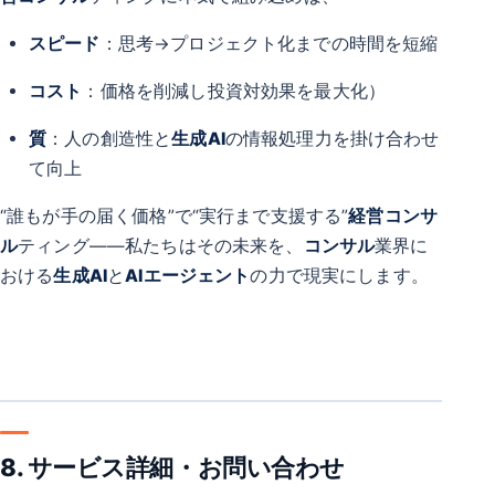
スピード
：思考→プロジェクト化までの時間を短縮
コスト
：価格を削減し投資対効果を最大化）
質
：人の創造性と
生成AI
の情報処理力を掛け合わせ
て向上
“誰もが手の届く価格”で“実行まで支援する”
経営コンサ
ル
ティング――私たちはその未来を、
コンサル
業界に
おける
生成AI
と
AIエージェント
の力で現実にします。
8. サービス詳細・お問い合わせ