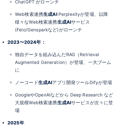
ChatGPT がローンチ
Web検索連携
生成AI
Perplexityが登場、以降
様々なWeb検索連携
生成AI
サービス
(Felo/Gensparkなど)がローンチ
2023〜2024年：
独自データを組み込んだRAG（Retrieval
Augmented Generation）が登場、一大ブーム
に
ノーコード
生成AI
アプリ開発ツールDifyが登場
GoogleやOpenAIなどから Deep Research など
大規模Web検索連携
生成AI
サービスが次々に登
場
2025年