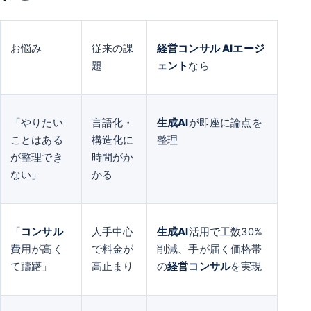
お悩み
従来の課
経営コンサル AIエージ
題
ェント
なら
「やりたい
言語化・
生成AI
が即座に論点を
ことはある
構造化に
整理
が整理でき
時間がか
ない」
かる
「
コンサル
人手中心
生成AI
活用で工数30%
費用が高く
で料金が
削減、手が届く価格帯
て躊躇」
高止まり
の
経営コンサル
を実現