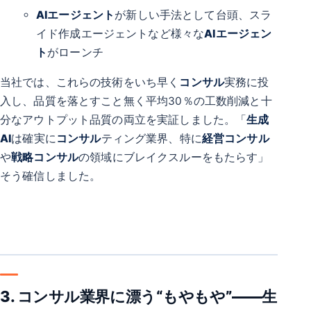
AIエージェント
が新しい手法として台頭、スラ
イド作成エージェントなど様々な
AIエージェン
ト
がローンチ
当社では、これらの技術をいち早く
コンサル
実務に投
入し、品質を落とすこと無く平均30％の工数削減と十
分なアウトプット品質の両立を実証しました。「
生成
AI
は確実に
コンサル
ティング業界、特に
経営コンサル
や
戦略コンサル
の領域にブレイクスルーをもたらす」
そう確信しました。
3. コンサル業界に漂う“もやもや”――生